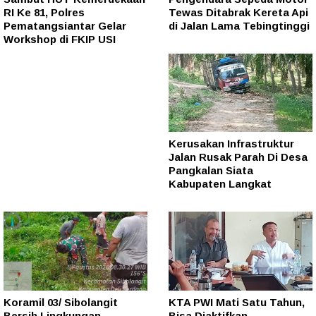
RI Ke 81, Polres
Tewas Ditabrak Kereta Api
Pematangsiantar Gelar
di Jalan Lama Tebingtinggi
Workshop di FKIP USI
Kerusakan Infrastruktur
Jalan Rusak Parah Di Desa
Pangkalan Siata
Kabupaten Langkat
Koramil 03/ Sibolangit
KTA PWI Mati Satu Tahun,
Bersih Lingkungan
Bisa Diaktifkan