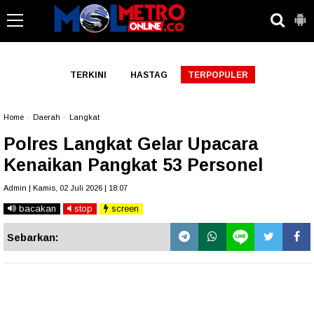
-->
TERKINI
HASTAG
TERPOPULER
Home
»
Daerah
»
Langkat
Polres Langkat Gelar Upacara
Kenaikan Pangkat 53 Personel
Admin | Kamis, 02 Juli 2026 | 18:07
bacakan
stop
screen
Sebarkan: