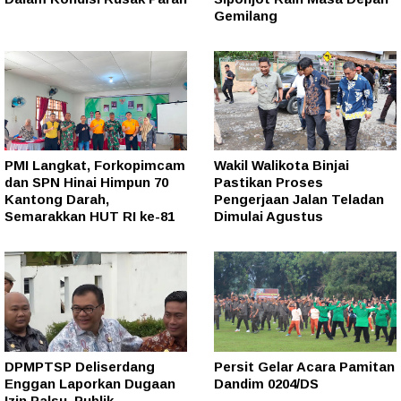
Gemilang
PMI Langkat, Forkopimcam
Wakil Walikota Binjai
dan SPN Hinai Himpun 70
Pastikan Proses
Kantong Darah,
Pengerjaan Jalan Teladan
Semarakkan HUT RI ke-81
Dimulai Agustus
DPMPTSP Deliserdang
Persit Gelar Acara Pamitan
Enggan Laporkan Dugaan
Dandim 0204/DS
Izin Palsu, Publik