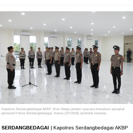
Kapolres Serdangbedagai AKBP Jhon Sitepu pimpin upacara kenaikan pangkat
personel Polres Serdangbedagai, Kamis (2/7/2026).(mol/dok.Humas).
SERDANGBEDAGAI
| Kapolres Serdangbedagai AKBP