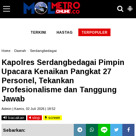
-->
TERKINI
HASTAG
TERPOPULER
Home
»
Daerah
»
Serdangbedagai
Kapolres Serdangbedagai Pimpin
Upacara Kenaikan Pangkat 27
Personel, Tekankan
Profesionalisme dan Tanggung
Jawab
Admin | Kamis, 02 Juli 2026 | 18:52
bacakan
stop
screen
Sebarkan: