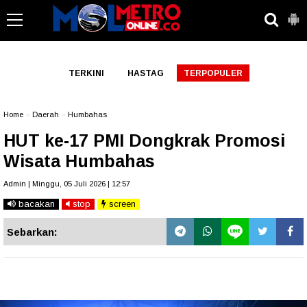
-->
TERKINI
HASTAG
TERPOPULER
Home
»
Daerah
»
Humbahas
HUT ke-17 PMI Dongkrak Promosi
Wisata Humbahas
Admin | Minggu, 05 Juli 2026 | 12:57
bacakan
stop
screen
Sebarkan: