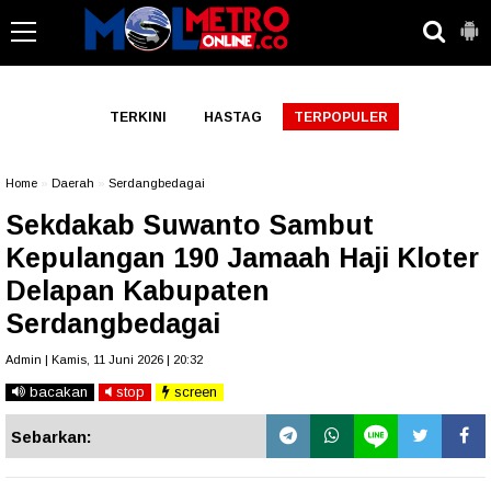
-->
TERKINI
HASTAG
TERPOPULER
Home
»
Daerah
»
Serdangbedagai
Sekdakab Suwanto Sambut
Kepulangan 190 Jamaah Haji Kloter
Delapan Kabupaten
Serdangbedagai
Admin | Kamis, 11 Juni 2026 | 20:32
bacakan
stop
screen
Sebarkan: