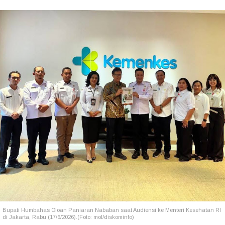
Bupati Humbahas Oloan Paniaran Nababan saat Audiensi ke Menteri Kesehatan RI
di Jakarta, Rabu (17/6/2026).(Foto: mol/diskominfo)