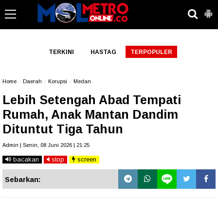
-->
TERKINI
HASTAG
TERPOPULER
Home
»
Daerah
»
Korupsi
»
Medan
Lebih Setengah Abad Tempati
Rumah, Anak Mantan Dandim
Dituntut Tiga Tahun
Admin | Senin, 08 Juni 2026 | 21:25
bacakan
stop
screen
Sebarkan: