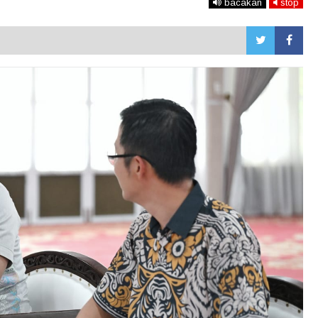
bacakan
stop