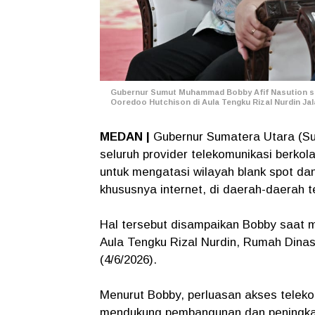
Gubernur Sumut Muhammad Bobby Afif Nasution sa
Ooredoo Hutchison di Aula Tengku Rizal Nurdin Ja
MEDAN |
Gubernur Sumatera Utara (S
seluruh provider telekomunikasi berko
untuk mengatasi wilayah blank spot d
khususnya internet, di daerah-daerah te
Hal tersebut disampaikan Bobby saat 
Aula Tengku Rizal Nurdin, Rumah Dina
(4/6/2026).
Menurut Bobby, perluasan akses teleko
mendukung pembangunan dan peningkata