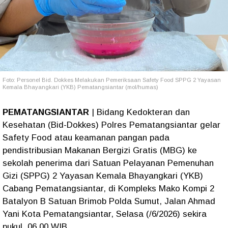
Foto: Personel Bid. Dokkes Melakukan Pemeriksaan Safety Food SPPG 2 Yayasan
Kemala Bhayangkari (YKB) Pematangsiantar (mol/humas)
PEMATANGSIANTAR
| Bidang Kedokteran dan
Kesehatan (Bid-Dokkes) Polres Pematangsiantar gelar
Safety Food atau keamanan pangan pada
pendistribusian Makanan Bergizi Gratis (MBG) ke
sekolah penerima dari Satuan Pelayanan Pemenuhan
Gizi (SPPG) 2 Yayasan Kemala Bhayangkari (YKB)
Cabang Pematangsiantar, di Kompleks Mako Kompi 2
Batalyon B Satuan Brimob Polda Sumut, Jalan Ahmad
Yani Kota Pematangsiantar, Selasa (/6/2026) sekira
pukul 06.00 WIB.