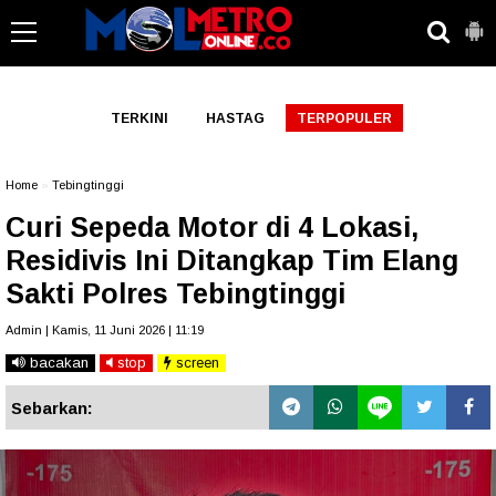
-->
TERKINI
HASTAG
TERPOPULER
Home
»
Tebingtinggi
Curi Sepeda Motor di 4 Lokasi,
Residivis Ini Ditangkap Tim Elang
Sakti Polres Tebingtinggi
Admin | Kamis, 11 Juni 2026 | 11:19
bacakan
stop
screen
Sebarkan: