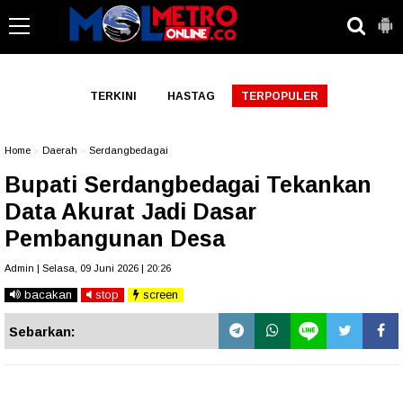
-->
TERKINI
HASTAG
TERPOPULER
Home
»
Daerah
»
Serdangbedagai
Bupati Serdangbedagai Tekankan
Data Akurat Jadi Dasar
Pembangunan Desa
Admin | Selasa, 09 Juni 2026 | 20:26
bacakan
stop
screen
Sebarkan: