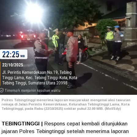
Polres Tebingtinggi menerima laporan masyarakat mengenai aksi tawuran
remaja di Jalan Perintis Kemerdekaan, Kelurahan Tebingtinggi Lama, Kota
Tebingtinggi, pada Rabu (22/10/2025) sekitar pukul 22.00 WIB. (Mol/Sdy)
TEBINGTINGGI |
Respons cepat kembali ditunjukkan
jajaran Polres Tebingtinggi setelah menerima laporan