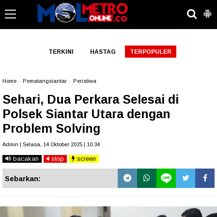
-->
TERKINI
HASTAG
TERPOPULER
Home
»
Pematangsiantar
»
Peristiwa
Sehari, Dua Perkara Selesai di
Polsek Siantar Utara dengan
Problem Solving
Admin | Selasa, 14 Oktober 2025 | 10:34
bacakan
stop
screen
Sebarkan: