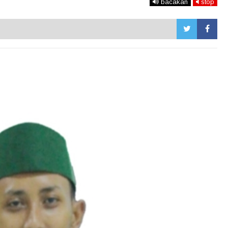
bacakan
stop