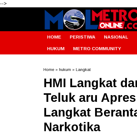
-->
HOME
PERISTIWA
NASIONAL
HUKUM
METRO COMMUNITY
Home
»
hukum
»
Langkat
HMI Langkat da
Teluk aru Apres
Langkat Berant
Narkotika