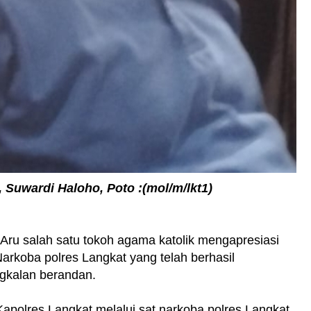
, Suwardi Haloho, Poto :(mol/m/lkt1)
 Aru salah satu tokoh agama katolik mengapresiasi
Narkoba polres Langkat yang telah berhasil
ngkalan berandan.
apolres Langkat melalui sat narkoba polres Langkat