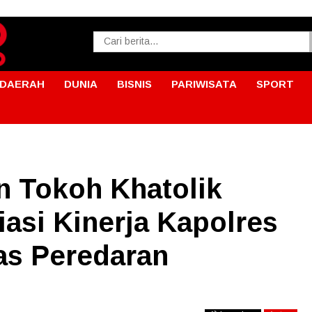
DAERAH
DUNIA
BISNIS
PARIWISATA
SPORT
n Tokoh Khatolik
iasi Kinerja Kapolres
as Peredaran