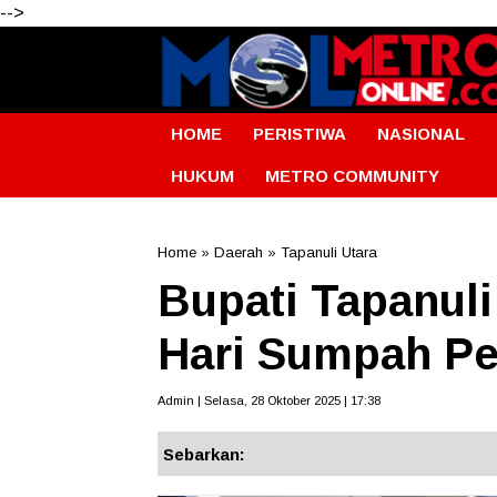
-->
HOME
PERISTIWA
NASIONAL
HUKUM
METRO COMMUNITY
Home
»
Daerah
»
Tapanuli Utara
Bupati Tapanuli
Hari Sumpah P
Admin | Selasa, 28 Oktober 2025 | 17:38
Sebarkan: