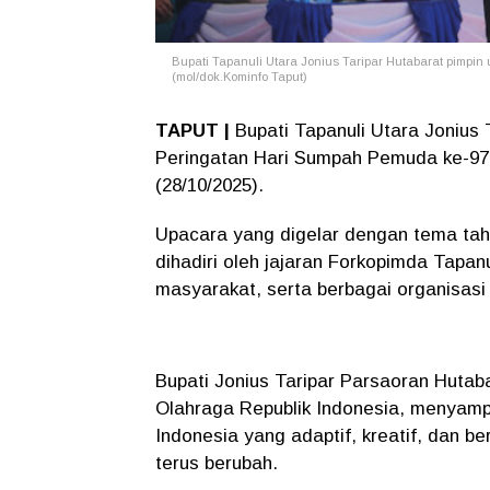
Bupati Tapanuli Utara Jonius Taripar Hutabarat pimp
(mol/dok.Kominfo Taput)
TAPUT |
Bupati Tapanuli Utara Jonius
Peringatan Hari Sumpah Pemuda ke-97
(28/10/2025).
Upacara yang digelar dengan tema tah
dihadiri oleh jajaran Forkopimda Tapan
masyarakat, serta berbagai organisasi
Bupati Jonius Taripar Parsaoran Hut
Olahraga Republik Indonesia, menyam
Indonesia yang adaptif, kreatif, dan 
terus berubah.