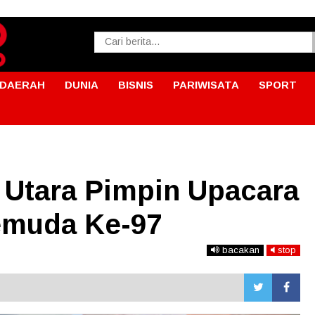
DAERAH
DUNIA
BISNIS
PARIWISATA
SPORT
 Utara Pimpin Upacara
emuda Ke-97
bacakan
stop