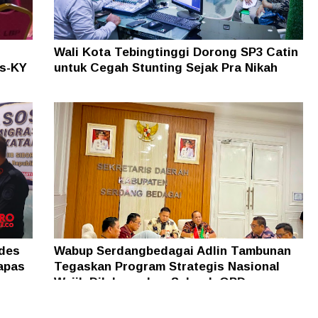
Wali Kota Tebingtinggi Dorong SP3 Catin
as-KY
untuk Cegah Stunting Sejak Pra Nikah
ades
Wabup Serdangbedagai Adlin Tambunan
apas
Tegaskan Program Strategis Nasional
Wajib Dilaksanakan Seluruh OPD