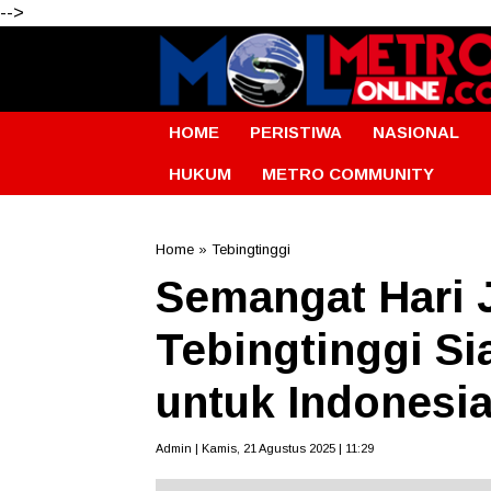
-->
HOME
PERISTIWA
NASIONAL
HUKUM
METRO COMMUNITY
Home
»
Tebingtinggi
Semangat Hari 
Tebingtinggi Si
untuk Indonesi
Admin | Kamis, 21 Agustus 2025 | 11:29