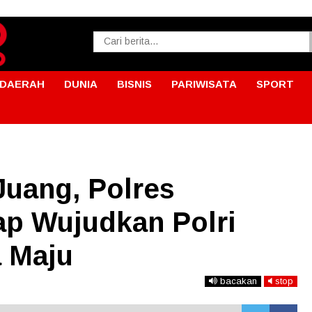
DAERAH
DUNIA
BISNIS
PARIWISATA
SPORT
Juang, Polres
ap Wujudkan Polri
a Maju
bacakan
stop