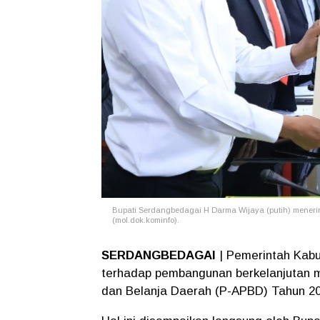
Bupati Serdangbedagai H Darma Wijaya (putih) meneri
(mol.dok.kominfo).
SERDANGBEDAGAI
| Pemerintah Kab
terhadap pembangunan berkelanjutan 
dan Belanja Daerah (P-APBD) Tahun 20