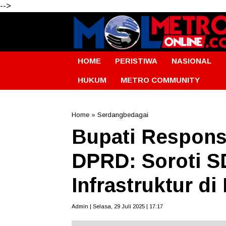
-->
HOME
PERISTIWA
NASIONAL
HUKUM
METRO COMMUNITY
Home
»
Serdangbedagai
Bupati Respons
DPRD: Soroti S
Infrastruktur d
Admin | Selasa, 29 Juli 2025 | 17:17