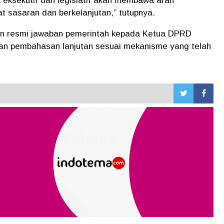
a eksekutif dan legislatif akan membawa arah
t sasaran dan berkelanjutan,” tutupnya.
n resmi jawaban pemerintah kepada Ketua DPRD
pan pembahasan lanjutan sesuai mekanisme yang telah