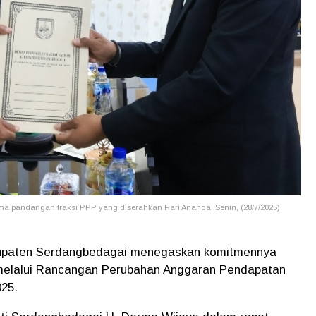
ma pandangan fraksi PPP yang diserahkan Hari Ananda, Senin, (28/7/2025).
upaten Serdangbedagai menegaskan komitmennya
melalui Rancangan Perubahan Anggaran Pendapatan
25.