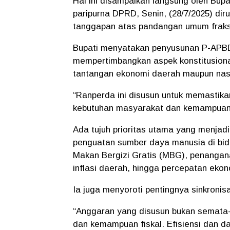
Hal ini disampaikan langsung oleh Bu
paripurna DPRD, Senin, (28/7/2025) di
tanggapan atas pandangan umum fraks
Bupati menyatakan penyusunan P-APBD
mempertimbangkan aspek konstitusional
tantangan ekonomi daerah maupun nas
“Ranperda ini disusun untuk memastik
kebutuhan masyarakat dan kemampuan 
Ada tujuh prioritas utama yang menjadi
penguatan sumber daya manusia di bid
Makan Bergizi Gratis (MBG), penangan
inflasi daerah, hingga percepatan eko
Ia juga menyoroti pentingnya sinkronis
“Anggaran yang disusun bukan semata-m
dan kemampuan fiskal. Efisiensi dan 