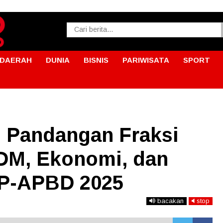
DAERAH
DUNIA
BISNIS
PARIWISATA
SPORT
 Pandangan Fraksi
DM, Ekonomi, dan
i P-APBD 2025
bacakan
stop