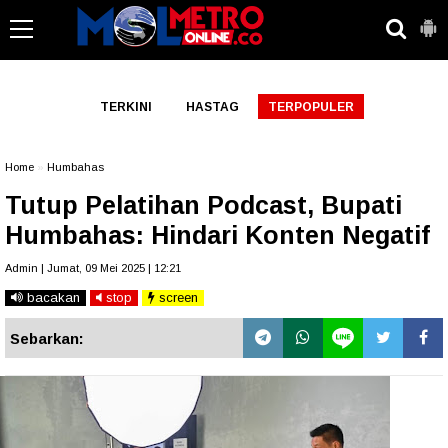
-->
TERKINI
HASTAG
TERPOPULER
Home
»
Humbahas
Tutup Pelatihan Podcast, Bupati
Humbahas: Hindari Konten Negatif
Admin | Jumat, 09 Mei 2025 | 12:21
bacakan
stop
screen
Sebarkan: