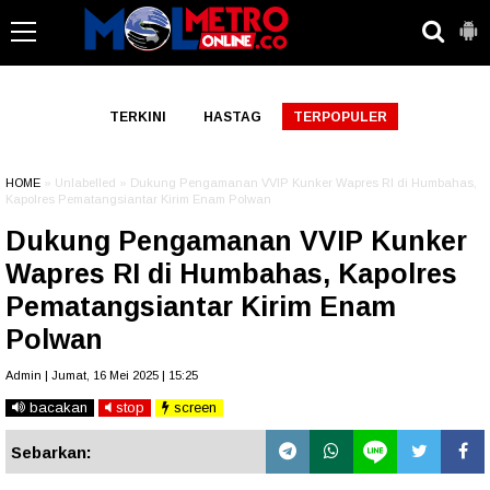
-->
TERKINI
HASTAG
TERPOPULER
HOME
» Unlabelled » Dukung Pengamanan VVIP Kunker Wapres RI di Humbahas,
Kapolres Pematangsiantar Kirim Enam Polwan
Dukung Pengamanan VVIP Kunker
Wapres RI di Humbahas, Kapolres
Pematangsiantar Kirim Enam
Polwan
Admin | Jumat, 16 Mei 2025 | 15:25
bacakan
stop
screen
Sebarkan: