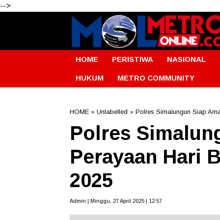
-->
HOME
PERISTIWA
NASIONAL
HUKUM
METRO COMMUNITY
HOME
» Unlabelled » Polres Simalungun Siap Ama
Polres Simalun
Perayaan Hari B
2025
Admin | Minggu, 27 April 2025 | 12:57