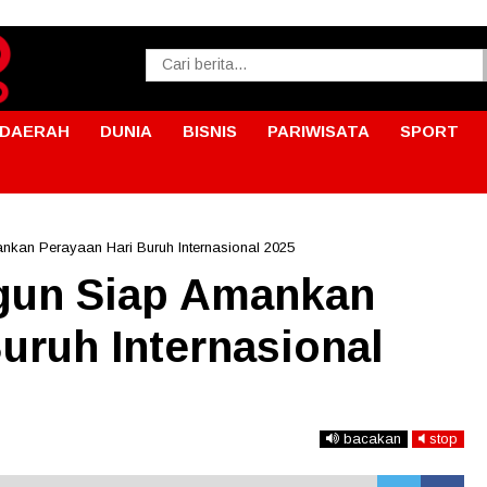
DAERAH
DUNIA
BISNIS
PARIWISATA
SPORT
nkan Perayaan Hari Buruh Internasional 2025
gun Siap Amankan
uruh Internasional
bacakan
stop