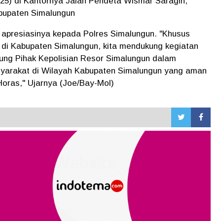
2025) di Kantornya Jalan Pendeta Wismar Saragih,
upaten Simalungun
apresiasinya kepada Polres Simalungun. "Khusus
 di Kabupaten Simalungun, kita mendukung kegiatan
ung Pihak Kepolisian Resor Simalungun dalam
yarakat di Wilayah Kabupaten Simalungun yang aman
 Horas," Ujarnya (Joe/Bay-Mol)