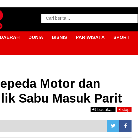
DAERAH
DUNIA
BISNIS
PARIWISATA
SPORT
 Sepeda Motor dan
lik Sabu Masuk Parit
bacakan
stop