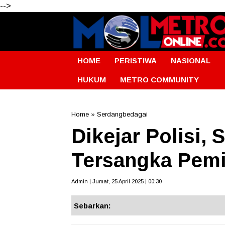
-->
HOME
PERISTIWA
NASIONAL
HUKUM
METRO COMMUNITY
Home
»
Serdangbedagai
Dikejar Polisi,
Tersangka Pemi
Admin | Jumat, 25 April 2025 | 00:30
Sebarkan: