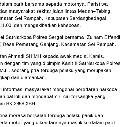
e dalam parit bersama sepeda motornya. Peristiwa
ian masyarakat sekitar jalan lintas Medan–Tebing
camatan Sei Rampah, Kabupaten Serdangbedagai
l 11.00, dan mengakibatkan keheboan.
nel SatNarkoba Polres Sergai bernama Zulham Effendi
 IV, Desa Pematang Ganjang, Kecamatan Sei Rampah.
lfan Ahmadi SH,MH kepada awak media, Kamis,
n dengan tim yang dipimpin Kanit II SatNarkoba Polres
, M.H. seorang pria terduga pelaku yang merupakan
angkap dan diamankan.
ri informasi masyarakat mengenai peredaran narkoba
n patroli dan mendapat ciri-ciri tersangka yang
am BK 2858 XBH.
arena merasa bersalah terduga pelaku panik dan
peda motor yang dikendarainya masuk ke dalam parit,