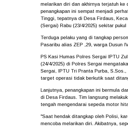
melarikan diri dan akhirnya terjatuh k
penangkapan ini sempat menjadi perhat
Tinggi, tepatnya di Desa Firdaus, Ke
(Sergai) Rabu (23/4/2025) sekitar puku
Terduga pelaku yang di tangkap perso
Pasaribu alias ZEP ,29, warga Dusun
PS Kasi Humas Polres Sergai IPTU Zu
(24/4/2025) di Polres Sergai mengataka
Sergai, IPTU Tri Pranta Purba, S.Sos.
target operasi tidak berkutik saat dit
Lanjutnya, penangkapan ini bermula da
di Desa Firdaus. Tim langsung melakuka
tengah mengendarai sepeda motor hit
"Saat hendak ditangkap oleh Polisi, k
mencoba melarikan diri. Akibatnya, se