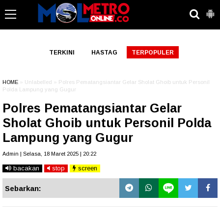
-->
TERKINI
HASTAG
TERPOPULER
HOME
» Unlabelled » Polres Pematangsiantar Gelar Sholat Ghoib untuk Personil
Polda Lampung yang Gugur
Polres Pematangsiantar Gelar
Sholat Ghoib untuk Personil Polda
Lampung yang Gugur
Admin | Selasa, 18 Maret 2025 | 20:22
bacakan
stop
screen
Sebarkan: