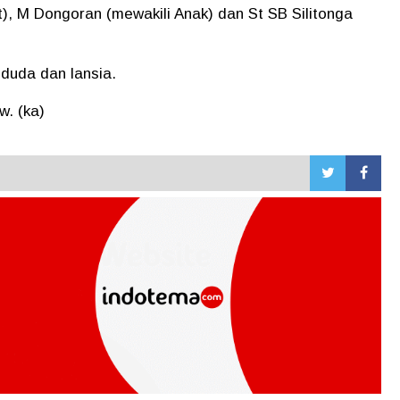
t), M Dongoran (mewakili Anak) dan St SB Silitonga
 duda dan lansia.
w. (ka)