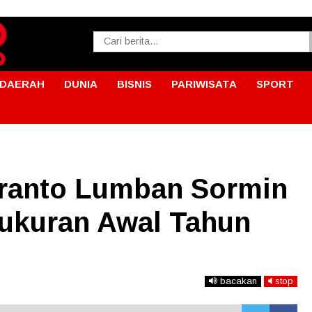
DAERAH
DUNIA
BISNIS
PARIWISATA
SPORT
ranto Lumban Sormin
ukuran Awal Tahun
bacakan
stop