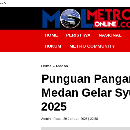
-->
HOME
PERISTIWA
NASIONAL
HUKUM
METRO COMMUNITY
Home
»
Medan
Punguan Panga
Medan Gelar Sy
2025
Admin | Rabu, 29 Januari 2025 | 22:58