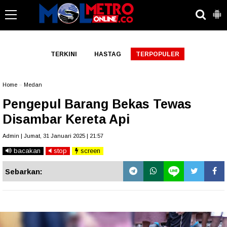
-->
TERKINI
HASTAG
TERPOPULER
Home
»
Medan
Pengepul Barang Bekas Tewas
Disambar Kereta Api
Admin | Jumat, 31 Januari 2025 | 21:57
bacakan
stop
screen
Sebarkan: