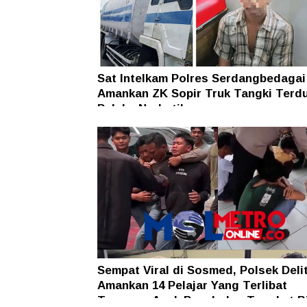
Sat Intelkam Polres Serdangbedagai
Amankan ZK Sopir Truk Tangki Terd
Pelaku Narkotika
Sempat Viral di Sosmed, Polsek Deli
Amankan 14 Pelajar Yang Terlibat
Tawuran, Anak Panah dan Tongkat B