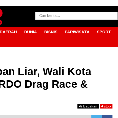
DAERAH
DUNIA
BISNIS
PARIWISATA
SPORT
pan Liar, Wali Kota
RDO Drag Race &
bacakan
stop