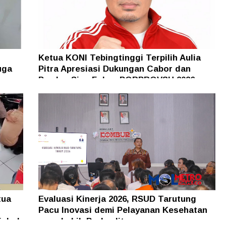
Ketua KONI Tebingtinggi Terpilih Aulia
uga
Pitra Apresiasi Dukungan Cabor dan
Pemko, Siap Fokus PORPROVSU 2026
tua
Evaluasi Kinerja 2026, RSUD Tarutung
Pacu Inovasi demi Pelayanan Kesehatan
isbol
yang Lebih Berkualitas