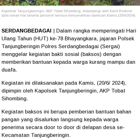
Kapolsek Tanjungberingin, AKP Tobat Sihombing, didampingi oleh Kanit Reskrim
Ipda Ismail Har beserta personel lainnya menyerahkan bamtuan,Kamis,(20/6/2024).
SERDANGBEDAGAI
| Dalam rangka memperingati Hari
Ulang Tahun (HUT) ke-78 Bhayangkara, jajaran Polsek
Tanjungberingin Polres Serdangbedagai (Sergai)
menggelar kegiatan bakti sosial (baksos) dengan
memberikan bantuan kepada warga kurang mampu dan
duafa.
Kegiatan ini dilaksanakan pada Kamis, (20/6/ 2024),
dipimpin oleh Kapolsek Tanjungberingin, AKP Tobat
Sihombing.
Kegiatan baksos ini berupa pemberian bantuan bahan
pangan yang disalurkan langsung kepada warga
penerima secara door to door di delapan desa se-
Kecamatan Tanjungberingin.