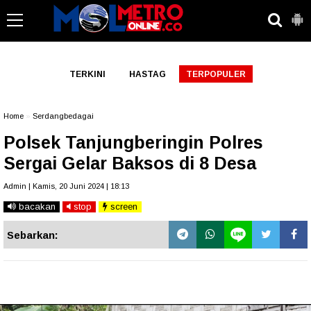
-->
TERKINI
HASTAG
TERPOPULER
Home
»
Serdangbedagai
Polsek Tanjungberingin Polres
Sergai Gelar Baksos di 8 Desa
Admin | Kamis, 20 Juni 2024 | 18:13
bacakan
stop
screen
Sebarkan: