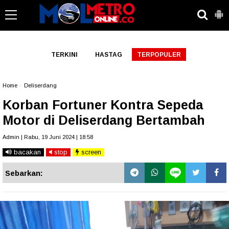
-->
TERKINI
HASTAG
TERPOPULER
Home
»
Deliserdang
Korban Fortuner Kontra Sepeda
Motor di Deliserdang Bertambah
Admin | Rabu, 19 Juni 2024 | 18:58
bacakan
stop
screen
Sebarkan: