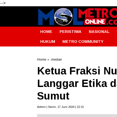
-->
HOME
PERISTIWA
NASIONAL
HUKUM
METRO COMMUNITY
Home
»
.medan
Ketua Fraksi N
Langgar Etika d
Sumut
Admin | Senin, 17 Juni 2024 | 22:31