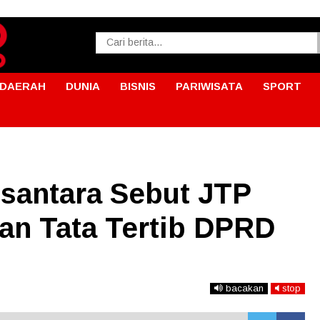
DAERAH
DUNIA
BISNIS
PARIWISATA
SPORT
usantara Sebut JTP
an Tata Tertib DPRD
bacakan
stop