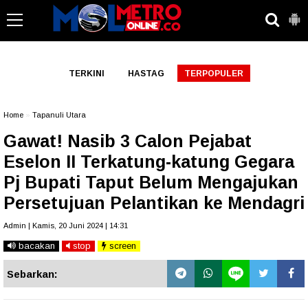
-->
TERKINI
HASTAG
TERPOPULER
Home
»
Tapanuli Utara
Gawat! Nasib 3 Calon Pejabat
Eselon II Terkatung-katung Gegara
Pj Bupati Taput Belum Mengajukan
Persetujuan Pelantikan ke Mendagri
Admin | Kamis, 20 Juni 2024 | 14:31
bacakan
stop
screen
Sebarkan: