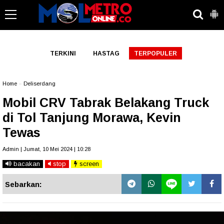
-->
TERKINI
HASTAG
TERPOPULER
Home
»
Deliserdang
Mobil CRV Tabrak Belakang Truck
di Tol Tanjung Morawa, Kevin
Tewas
Admin | Jumat, 10 Mei 2024 | 10:28
bacakan
stop
screen
Sebarkan: