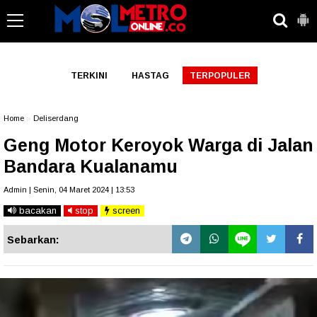
-->
TERKINI
HASTAG
TERPOPULER
Home
»
Deliserdang
Geng Motor Keroyok Warga di Jalan
Bandara Kualanamu
Admin | Senin, 04 Maret 2024 | 13:53
bacakan
stop
screen
Sebarkan: