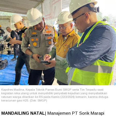
Kapolres Madina, Kepala Teknik Panas Bumi SMGP serta Tim Terpadu saat
kegiatan reka ulang untuk menyelidiki penyebab kejadian yang menyebabkan
ratusan warga dilarikan ke RS pada Kamis (22/2/2024) kemarin, karena diduga
keracunan gas H2S. (Dok: SMGP)
MANDAILING NATAL
| Manajemen PT Sorik Marapi