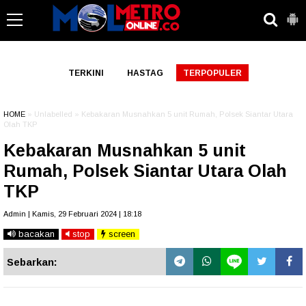
-->
TERKINI
HASTAG
TERPOPULER
HOME
» Unlabelled » Kebakaran Musnahkan 5 unit Rumah, Polsek Siantar Utara
Olah TKP
Kebakaran Musnahkan 5 unit
Rumah, Polsek Siantar Utara Olah
TKP
Admin | Kamis, 29 Februari 2024 | 18:18
bacakan
stop
screen
Sebarkan: