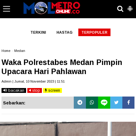
-->
TERKINI
HASTAG
TERPOPULER
Home
»
Medan
Waka Polrestabes Medan Pimpin
Upacara Hari Pahlawan
Admin | Jumat, 10 November 2023 | 11:51
bacakan
stop
screen
Sebarkan: