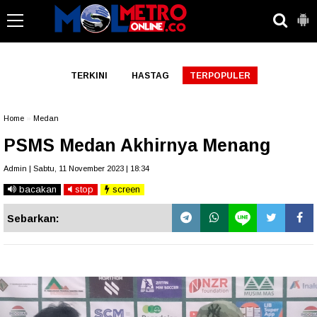
-->
TERKINI
HASTAG
TERPOPULER
Home
»
Medan
PSMS Medan Akhirnya Menang
Admin | Sabtu, 11 November 2023 | 18:34
bacakan
stop
screen
Sebarkan: