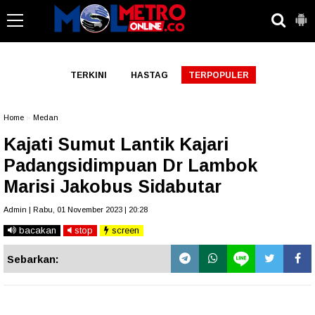
-->
TERKINI
HASTAG
TERPOPULER
Home
»
Medan
Kajati Sumut Lantik Kajari
Padangsidimpuan Dr Lambok
Marisi Jakobus Sidabutar
Admin | Rabu, 01 November 2023 | 20:28
bacakan
stop
screen
Sebarkan: