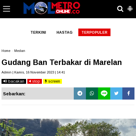
-->
TERKINI
HASTAG
TERPOPULER
Home
»
Medan
Gudang Ban Terbakar di Marelan
Admin | Kamis, 16 November 2023 | 14:41
bacakan
stop
screen
Sebarkan: