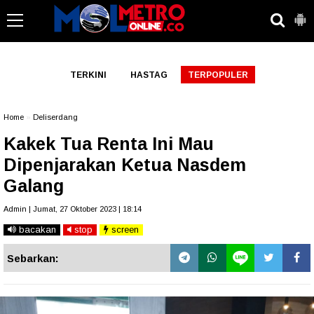
-->
TERKINI
HASTAG
TERPOPULER
Home
»
Deliserdang
Kakek Tua Renta Ini Mau
Dipenjarakan Ketua Nasdem
Galang
Admin | Jumat, 27 Oktober 2023 | 18:14
bacakan
stop
screen
Sebarkan: