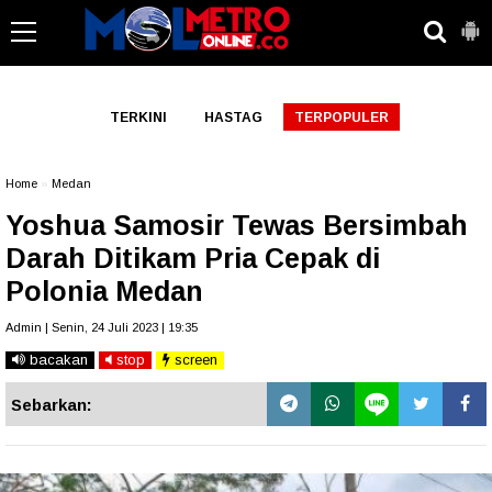
-->
TERKINI
HASTAG
TERPOPULER
Home
»
Medan
Yoshua Samosir Tewas Bersimbah
Darah Ditikam Pria Cepak di
Polonia Medan
Admin | Senin, 24 Juli 2023 | 19:35
bacakan
stop
screen
Sebarkan: