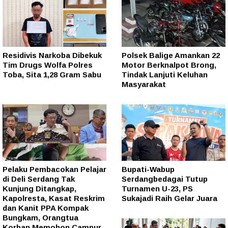
Residivis Narkoba Dibekuk
Polsek Balige Amankan 22
Tim Drugs Wolfa Polres
Motor Berknalpot Brong,
Toba, Sita 1,28 Gram Sabu
Tindak Lanjuti Keluhan
Masyarakat
Pelaku Pembacokan Pelajar
Bupati-Wabup
di Deli Serdang Tak
Serdangbedagai Tutup
Kunjung Ditangkap,
Turnamen U-23, PS
Kapolresta, Kasat Reskrim
Sukajadi Raih Gelar Juara
dan Kanit PPA Kompak
Bungkam, Orangtua
Korban Memohon Campur