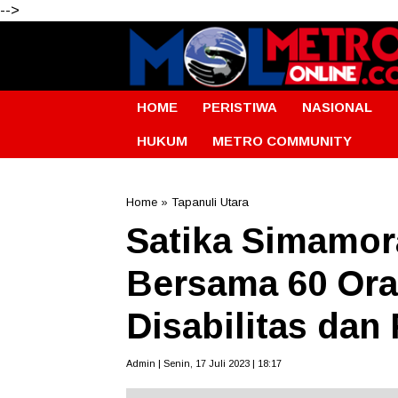
-->
HOME
PERISTIWA
NASIONAL
HUKUM
METRO COMMUNITY
Home
»
Tapanuli Utara
Satika Simamor
Bersama 60 Ora
Disabilitas dan
Admin | Senin, 17 Juli 2023 | 18:17