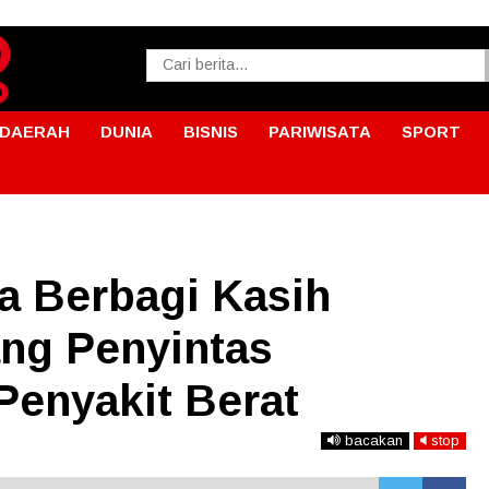
DAERAH
DUNIA
BISNIS
PARIWISATA
SPORT
a Berbagi Kasih
ng Penyintas
 Penyakit Berat
bacakan
stop