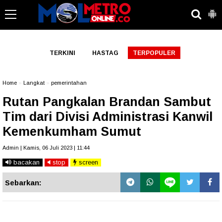
-->
TERKINI
HASTAG
TERPOPULER
Home
»
Langkat
»
pemerintahan
Rutan Pangkalan Brandan Sambut
Tim dari Divisi Administrasi Kanwil
Kemenkumham Sumut
Admin | Kamis, 06 Juli 2023 | 11:44
bacakan
stop
screen
Sebarkan: