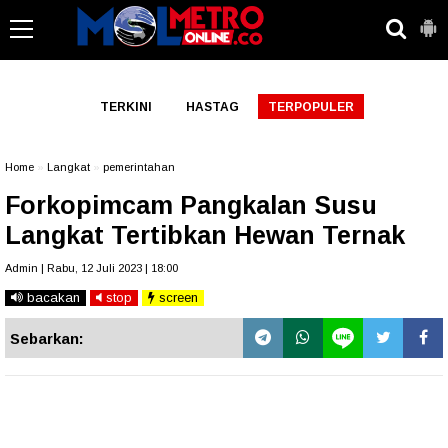
-->
TERKINI
HASTAG
TERPOPULER
Home
»
Langkat
»
pemerintahan
Forkopimcam Pangkalan Susu
Langkat Tertibkan Hewan Ternak
Admin | Rabu, 12 Juli 2023 | 18:00
bacakan
stop
screen
Sebarkan: