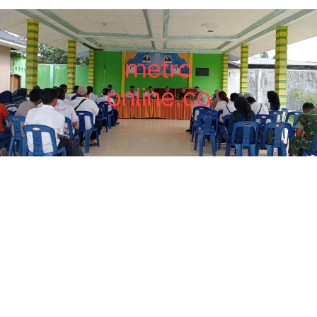
Teks Foto: Forkopincam Kecamatan Pangkalan Susu
Plus sedang melakukan rapat koordinasi, terkait
penertiban hewan ternak, dan anak-anak sekolah
dasar yang acap melakukan aksi ngelem, Rabu
(12/07/2023) di Aula Ketapa Aru Pangkalan Susu.
(Foto: Metro Online, co)