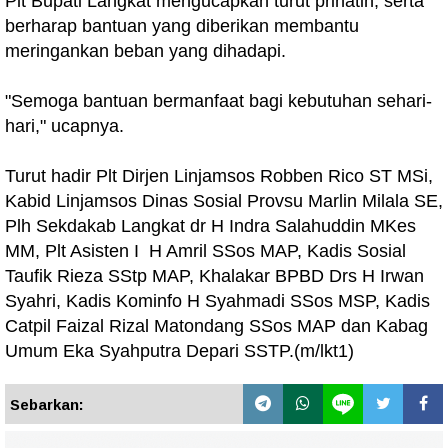
Plt Bupati Langkat mengucapkan turut prihatin, serta
berharap bantuan yang diberikan membantu
meringankan beban yang dihadapi.
"Semoga bantuan bermanfaat bagi kebutuhan sehari-
hari," ucapnya.
Turut hadir Plt Dirjen Linjamsos Robben Rico ST MSi,
Kabid Linjamsos Dinas Sosial Provsu Marlin Milala SE,
Plh Sekdakab Langkat dr H Indra Salahuddin MKes
MM, Plt Asisten I H Amril SSos MAP, Kadis Sosial
Taufik Rieza SStp MAP, Khalakar BPBD Drs H Irwan
Syahri, Kadis Kominfo H Syahmadi SSos MSP, Kadis
Catpil Faizal Rizal Matondang SSos MAP dan Kabag
Umum Eka Syahputra Depari SSTP.(m/lkt1)
Sebarkan: