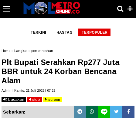
-->
TERKINI
HASTAG
TERPOPULER
Home
»
Langkat
»
pemerintahan
Plt Bupati Serahkan Rp277 Juta
BBR untuk 24 Korban Bencana
Alam
Admin | Kamis, 21 Juli 2022 | 07:22
bacakan
stop
screen
Sebarkan: