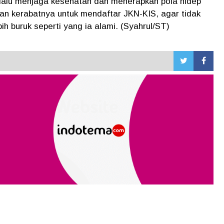
selalu menjaga kesehatan dan menerapkan pola hidep
an kerabatnya untuk mendaftar JKN-KIS, agar tidak
ih buruk seperti yang ia alami. (Syahrul/ST)