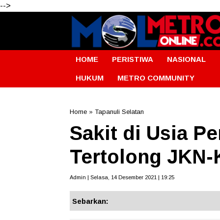
-->
HOME
PERISTIWA
NASIONAL
HUKUM
METRO COMMUNITY
Home
»
Tapanuli Selatan
Sakit di Usia Pe
Tertolong JKN-
Admin | Selasa, 14 Desember 2021 | 19:25
Sebarkan: