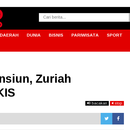
DAERAH
DUNIA
BISNIS
PARIWISATA
SPORT
nsiun, Zuriah
KIS
bacakan
stop