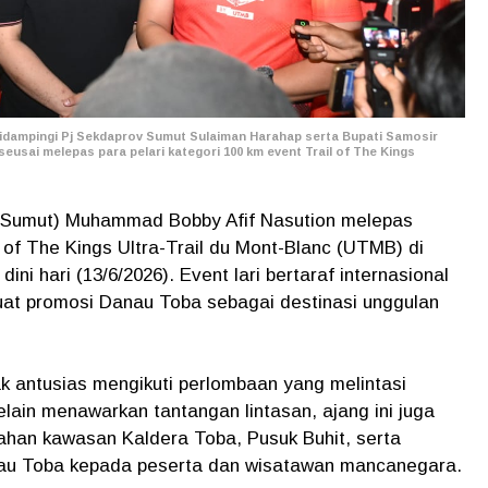
dampingi Pj Sekdaprov Sumut Sulaiman Harahap serta Bupati Samosir
usai melepas para pelari kategori 100 km event Trail of The Kings
(Sumut) Muhammad Bobby Afif Nasution melepas
 of The Kings Ultra-Trail du Mont-Blanc (UTMB) di
ni hari (13/6/2026). Event lari bertaraf internasional
at promosi Danau Toba sebagai destinasi unggulan
ak antusias mengikuti perlombaan yang melintasi
lain menawarkan tantangan lintasan, ajang ini juga
han kawasan Kaldera Toba, Pusuk Buhit, serta
anau Toba kepada peserta dan wisatawan mancanegara.