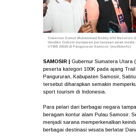
Gubernur Sumut Muhammad Bobby Afif Nasution di
Vandiko Gultom menjawan pertanyaan awak media se
UTMB 20026 di Pangururan Samosir. (mol/kmnfo)
SAMOSIR |
Gubernur Sumatera Utara 
peserta kategori 100K pada ajang Trail
Pangururan, Kabupaten Samosir, Sabtu di
tersebut diharapkan semakin memperku
sport tourism di Indonesia.
Para pelari dari berbagai negara tamp
beragam kontur alam Pulau Samosir. Se
menjadi sarana memperkenalkan keinda
berbagai destinasi wisata berlatar D