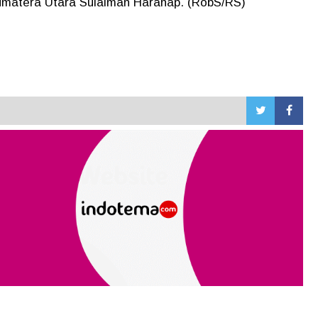
Sumatera Utara Sulaiman Harahap. (RobS/RS)