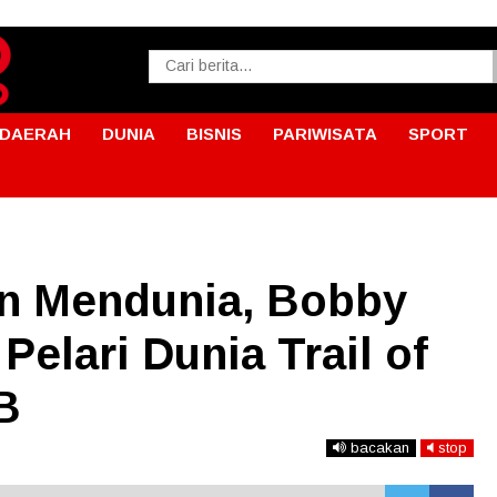
DAERAH
DUNIA
BISNIS
PARIWISATA
SPORT
n Mendunia, Bobby
Pelari Dunia Trail of
B
bacakan
stop