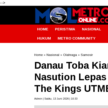
-->
HOME
PERISTIWA
NASIONAL
HUKUM
METRO COMMUNITY
Home
»
Nasional
»
Olahraga
»
Samosir
Danau Toba Kia
Nasution Lepas 
The Kings UTM
Admin | Sabtu, 13 Juni 2026 | 10:33