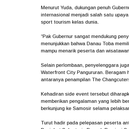
Menurut Yuda, dukungan penuh Gubernu
internasional menjadi salah satu upay
sport tourism kelas dunia.
“Pak Gubernur sangat mendukung penyele
menunjukkan bahwa Danau Toba memiliki
mampu menarik peserta dan wisatawan d
Selain perlombaan, penyelenggara jug
Waterfront City Pangururan. Beragam h
antaranya penampilan The Changcuters,
Kehadiran side event tersebut diharap
memberikan pengalaman yang lebih be
berkunjung ke Samosir selama pelaksa
Turut hadir pada pelepasan peserta an