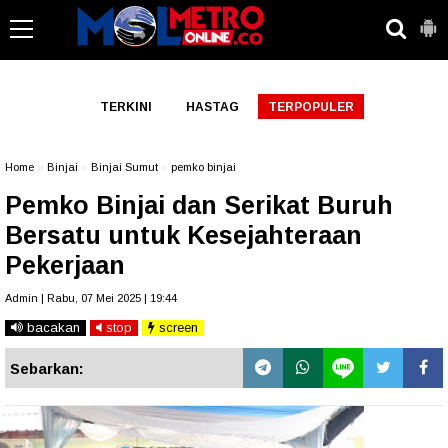
-->
TERKINI
HASTAG
TERPOPULER
Home
»
Binjai
»
Binjai Sumut
»
pemko binjai
Pemko Binjai dan Serikat Buruh
Bersatu untuk Kesejahteraan
Pekerjaan
Admin | Rabu, 07 Mei 2025 | 19:44
bacakan
stop
screen
Sebarkan: