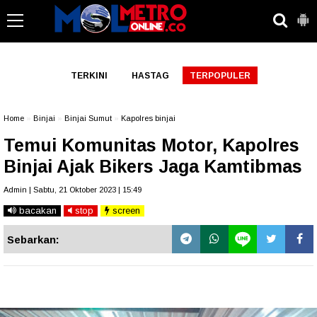
-->
TERKINI
HASTAG
TERPOPULER
Home
»
Binjai
»
Binjai Sumut
»
Kapolres binjai
Temui Komunitas Motor, Kapolres
Binjai Ajak Bikers Jaga Kamtibmas
Admin | Sabtu, 21 Oktober 2023 | 15:49
bacakan
stop
screen
Sebarkan: