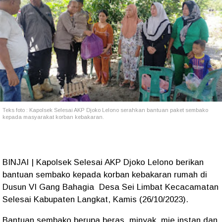
Teks foto : Kapolsek Selesai AKP Djoko Lelono serahkan bantuan paket sembako
kepada masyarakat korban kebakaran.
BINJAI | Kapolsek Selesai AKP Djoko Lelono berikan
bantuan sembako kepada korban kebakaran rumah di
Dusun VI Gang Bahagia Desa Sei Limbat Kecacamatan
Selesai Kabupaten Langkat, Kamis (26/10/2023).
Bantuan sembako berupa beras, minyak, mie instan dan