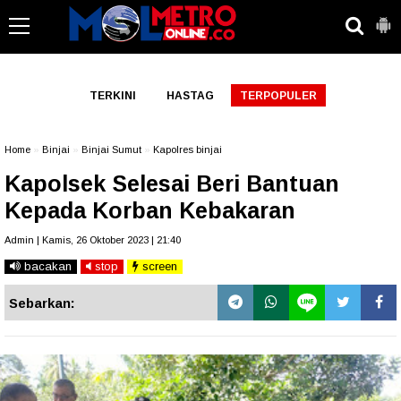
-->
TERKINI
HASTAG
TERPOPULER
Home
»
Binjai
»
Binjai Sumut
»
Kapolres binjai
Kapolsek Selesai Beri Bantuan
Kepada Korban Kebakaran
Admin | Kamis, 26 Oktober 2023 | 21:40
bacakan
stop
screen
Sebarkan: