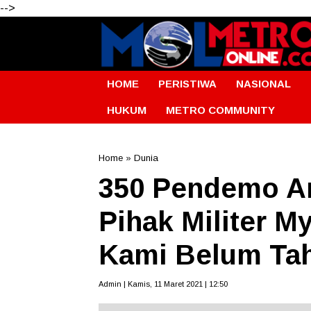
-->
HOME
PERISTIWA
NASIONAL
HUKUM
METRO COMMUNITY
Home
»
Dunia
350 Pendemo An
Pihak Militer M
Kami Belum Tah
Admin | Kamis, 11 Maret 2021 | 12:50