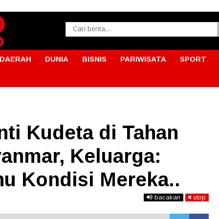
DAERAH
DUNIA
BISNIS
PARIWISATA
SPORT
ti Kudeta di Tahan
yanmar, Keluarga:
u Kondisi Mereka..
bacakan
stop