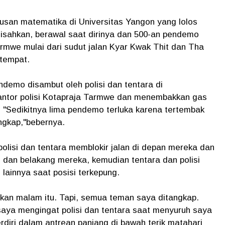
usan matematika di Universitas Yangon yang lolos
isahkan, berawal saat dirinya dan 500-an pendemo
Tarmwe mulai dari sudut jalan Kyar Kwak Thit dan Tha
etempat.
ndemo disambut oleh polisi dan tentara di
ntor polisi Kotapraja Tarmwe dan menembakkan gas
m. "Sedikitnya lima pendemo terluka karena tertembak
angkap,"bebernya.
 polisi dan tentara memblokir jalan di depan mereka dan
an dan belakang mereka, kemudian tentara dan polisi
innya saat posisi terkepung.
gkan malam itu. Tapi, semua teman saya ditangkap.
 saya mengingat polisi dan tentara saat menyuruh saya
iri dalam antrean panjang di bawah terik matahari