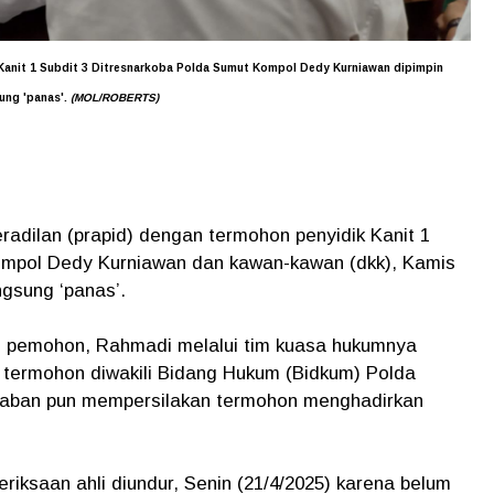
 Kanit 1 Subdit 3 Ditresnarkoba Polda Sumut Kompol Dedy Kurniawan dipimpin
ung 'panas'.
(MOL/ROBERTS)
radilan (prapid) dengan termohon penyidik Kanit 1
ompol Dedy Kurniawan dan kawan-kawan (dkk), Kamis
ngsung ‘panas’.
ri pemohon, Rahmadi melalui tim kuasa hukumnya
 termohon diwakili Bidang Hukum (Bidkum) Polda
ababan pun mempersilakan termohon menghadirkan
ksaan ahli diundur, Senin (21/4/2025) karena belum