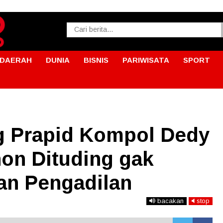
DAERAH
DUNIA
BISNIS
PARIWISATA
SPORT
g Prapid Kompol Dedy
hon Dituding gak
an Pengadilan
bacakan
stop