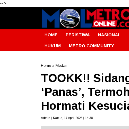
-->
HOME
PERISTIWA
NASIONAL
HUKUM
METRO COMMUNITY
Home
»
Medan
TOOKK!! Sidan
‘Panas’, Termo
Hormati Kesuci
Admin | Kamis, 17 April 2025 | 14:38